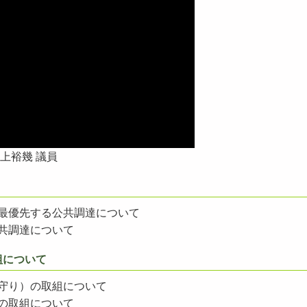
上裕幾 議員
最優先する公共調達について
共調達について
組について
守り）の取組について
の取組について